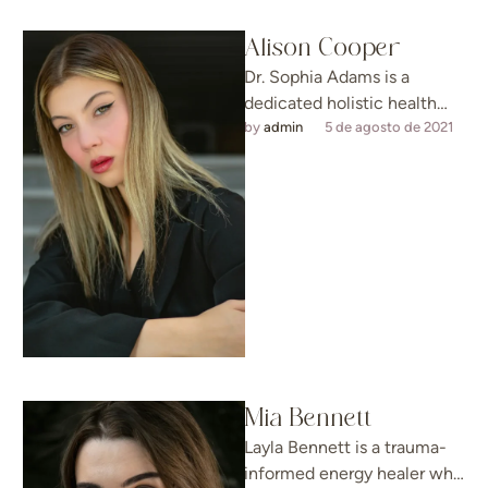
Alison Cooper
Dr. Sophia Adams is a
dedicated holistic health
expert who bridges the gap
by 
admin
5 de agosto de 2021
between science and
energy healing. …
Mia Bennett
Layla Bennett is a trauma-
informed energy healer who