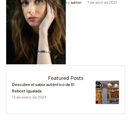
specializes in helping clients
by 
admin
7 de abril de 2021
release emotional blockages
and find empowerment. …
Featured Posts
Descubre el sabor auténtico de El
Rebost Igualada
13 de enero de 2024