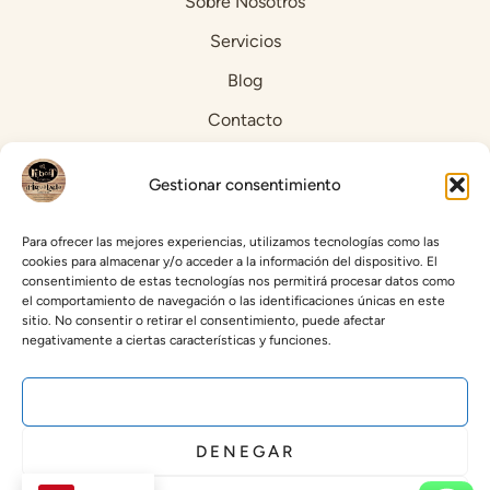
Sobre Nosotros
Servicios
Blog
Contacto
PÁGINAS LEGALES
Gestionar consentimiento
Aviso Legal
Para ofrecer las mejores experiencias, utilizamos tecnologías como las
cookies para almacenar y/o acceder a la información del dispositivo. El
Política de Cookies
consentimiento de estas tecnologías nos permitirá procesar datos como
el comportamiento de navegación o las identificaciones únicas en este
Política de privacidad
sitio. No consentir o retirar el consentimiento, puede afectar
negativamente a ciertas características y funciones.
INFORMACIÓN DEL CONTACTO
ACEPTAR
Carrer Santa Maria, 16, 08700 Igualada, Barcelona,
Spain
DENEGAR
+34 938 04 13 66